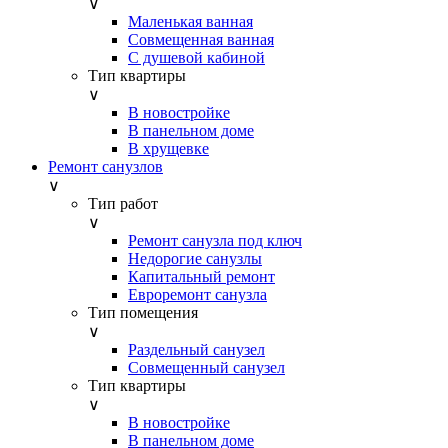
∨
Маленькая ванная
Совмещенная ванная
С душевой кабиной
Тип квартиры
∨
В новостройке
В панельном доме
В хрущевке
Ремонт санузлов
∨
Тип работ
∨
Ремонт санузла под ключ
Недорогие санузлы
Капитальный ремонт
Евроремонт санузла
Тип помещения
∨
Раздельный санузел
Совмещенный санузел
Тип квартиры
∨
В новостройке
В панельном доме