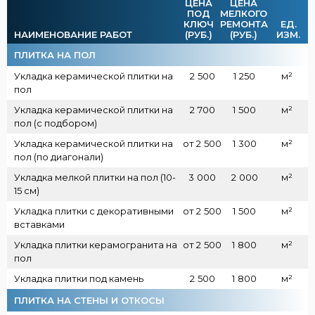
ЦЕНА
ЦЕНА
ПОД
МЕЛКОГО
КЛЮЧ
РЕМОНТА
ЕД.
НАИМЕНОВАНИЕ РАБОТ
(РУБ.)
(РУБ.)
ИЗМ.
ПЛИТКА НА ПОЛ
Укладка керамической плитки на
2
500
1
250
м²
пол
Укладка керамической плитки на
2
700
1
500
м²
пол (с подбором)
Укладка керамической плитки на
от 2
500
1
300
м²
пол (по диагонали)
Укладка мелкой плитки на пол (10-
3
000
2
000
м²
15 см)
Укладка плитки с декоративными
от 2
500
1
500
м²
вставками
Укладка плитки керамогранита на
от 2
500
1
800
м²
пол
Укладка плитки под камень
2
500
1
800
м²
ПЛИТКА НА СТЕНЫ И ОТКОСЫ