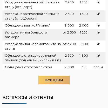
Укладка керамической плитки на
2
200
1
250
м²
стену (стандарт)
Укладка керамической плитки на
2
500
1
500
м²
стену (с подбором)
Облицовка плиткой "панно"
3
000
2
000
м²
Укладка плитки большого
от 2
500
1
250
м²
размера
Укладка плитки керамогранита на
от 2
200
1
800
м²
стены
Облицовка стен декоративной
2
500
1
800
м²
плиткой (под камень, кирпич и т.п.)
Облицовка откосов плиткой
2
000
750
пог. м
ВСЕ ЦЕНЫ
ВОПРОСЫ И ОТВЕТЫ